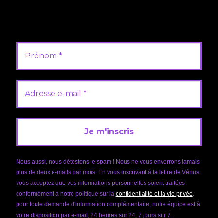
Rester informé de toutes nos nouvelles productions,
nos publications de podcast, notre actualité ainsi que
de toutes opérations promotionnelles.
Nous aussi, nous détestons le spam ! Nous ne vous enverrons jamais
plus de deux e-mails par mois. En vous inscrivant à la lettre de Vénus,
vous acceptez que vos informations personnelles soient traitées
conformément à notre politique sur la
confidentialité et la vie privée
.
pour toute demande d'information complémentaire, notre équipe est à
votre disposition par e-mail, 24 heures sur 24, 7 jours sur 7.