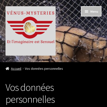
Aller
Aller
Menu
à
au
la
contenu
navigation
Accueil
Accueil
Vos données personnelles
Audio pornos
Vos données
Podcast X.
personnelles
Séries