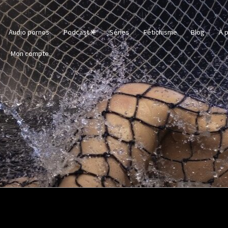
Audio pornos
Podcast X.
Séries
Fétichisme
Blog
À p
Mon compte