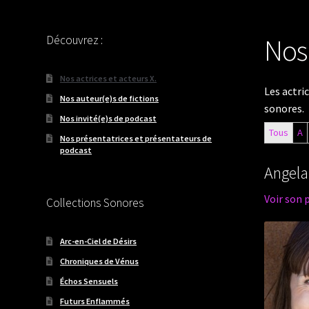
Découvrez :
Nos 
Nos actrices et acteurs X.
Les actric
Nos auteur(e)s de fictions
sonores.
Nos invité(e)s de podcast
Tous
A
Nos présentatrices et présentateurs de
podcast
Angela
Voir son 
Collections Sonores
Arc-en-Ciel de Désirs
Chroniques de Vénus
Échos Sensuels
Futurs Enflammés