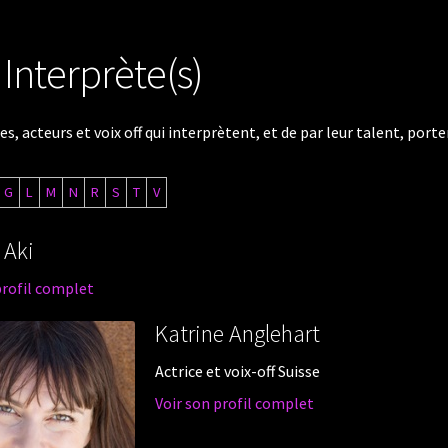
Interprète(s)
es, acteurs et voix off qui interprètent, et de par leur talent, port
G
L
M
N
R
S
T
V
 Aki
profil complet
Katrine Anglehart
Actrice et voix-off Suisse
Voir son profil complet