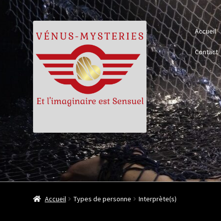
Aller
Aller
Accueil
à
au
la
contenu
Contact
navigation
Accueil
Types de personne
Interprète(s)