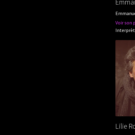
Emman
Emmanuell
Voir son 
Interprèt
Lilie R