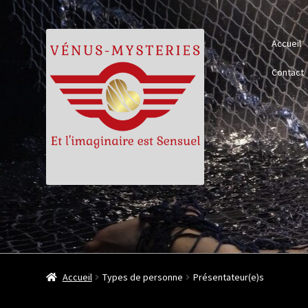
Aller
Aller
Accueil
à
au
la
contenu
Contact
navigation
Accueil
Types de personne
Présentateur(e)s