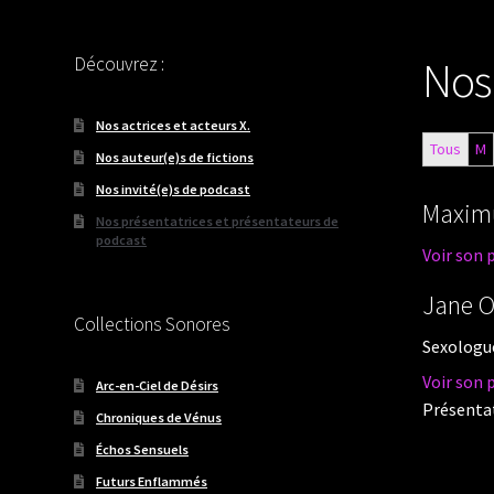
Découvrez :
Nos
Nos actrices et acteurs X.
Tous
M
Nos auteur(e)s de fictions
Nos invité(e)s de podcast
Maxim
Nos présentatrices et présentateurs de
podcast
Voir son 
Jane 
Collections Sonores
Sexologue
Voir son 
Arc-en-Ciel de Désirs
Présentat
Chroniques de Vénus
Échos Sensuels
Futurs Enflammés