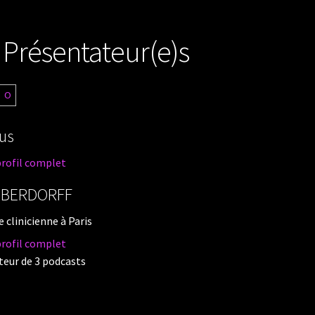
 Présentateur(e)s
O
us
profil complet
OBERDORFF
 clinicienne à Paris
profil complet
eur de 3 podcasts