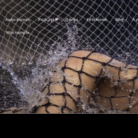
Audio pornos
Podcast X.
Séries
Fétichisme
Blog
À p
Mon compte