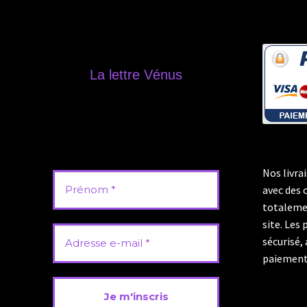
La lettre Vénus
Rester informé de toutes nos
nouvelles productions, nos
publications de podcast, notre
actualité ainsi que de toutes
opérations promotionnelles.
Nos livra
avec des 
totaleme
site. Les
sécurisé,
paiement 