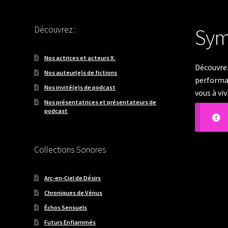
Découvrez :
Sym
Nos actrices et acteurs X.
Découvrez
Nos auteur(e)s de fictions
performan
Nos invité(e)s de podcast
vous à vi
Nos présentatrices et présentateurs de
podcast
Collections Sonores
Arc-en-Ciel de Désirs
Chroniques de Vénus
Échos Sensuels
Futurs Enflammés