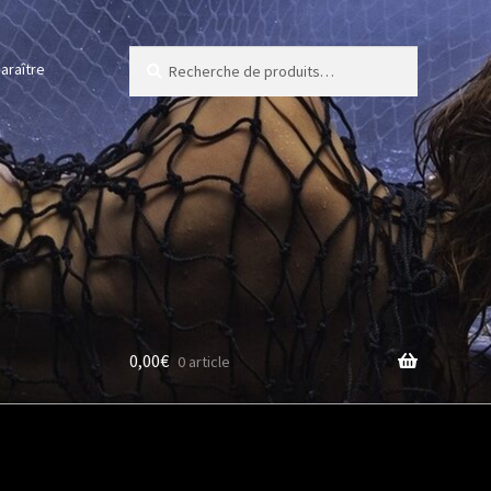
Recherche
Recherche
araître
pour :
0,00
€
0 article