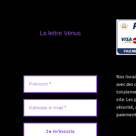
La lettre Vénus
Rester informé de toutes nos
nouvelles productions, nos
publications de podcast, notre
actualité ainsi que de toutes
opérations promotionnelles.
Nos livra
avec des 
totaleme
site. Les
sécurisé,
paiement 