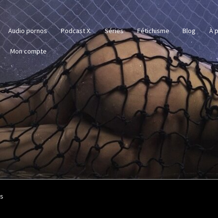
Audio pornos
Podcast X.
Séries
Fétichisme
Blog
À p
Mon compte
es