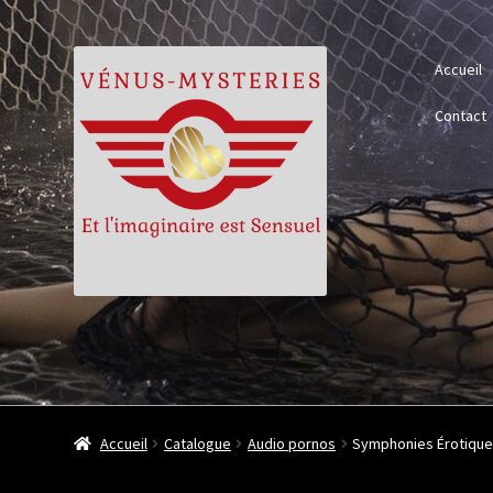
Aller
Aller
Accueil
à
au
la
contenu
Contact
navigation
Accueil
Catalogue
Audio pornos
Symphonies Érotiqu