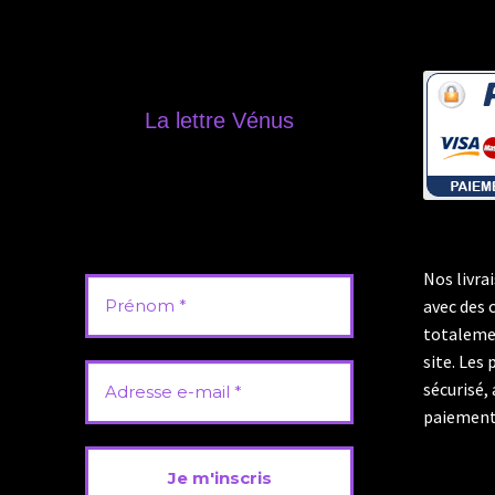
La lettre Vénus
Rester informé de toutes nos
nouvelles productions, nos
publications de podcast, notre
actualité ainsi que de toutes
opérations promotionnelles.
Nos livra
avec des 
totaleme
site. Les
sécurisé,
paiement 