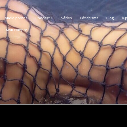
Audio pornos
Podcast X.
Séries
Fétichisme
Blog
À p
Mon compte