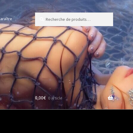
Recherche
Recherche
araître
pour :
0,00
€
0 article