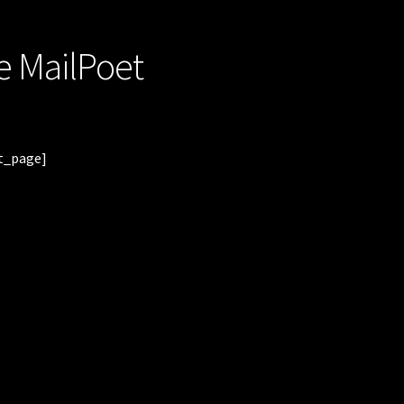
e MailPoet
t_page]